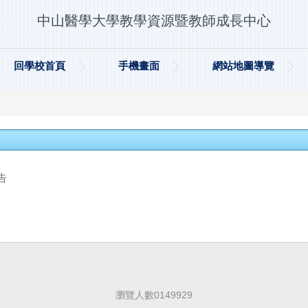
中山醫學大學教學資源暨教師成長中心
回學校首頁
手機畫面
網站地圖導覽
告
瀏覽人數
0
1
4
9
9
2
9