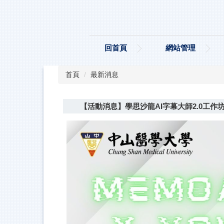
跳
到
主
要
回首頁
網站管理
內
容
區
首頁
最新消息
【活動消息】學思沙龍AI字幕大師2.0工作坊(11