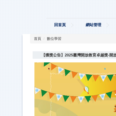
跳
到
主
要
回首頁
網站管理
內
容
區
首頁
數位學習
【獲獎公告】2025臺灣開放教育卓越獎-開放