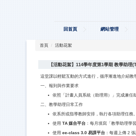
跳
到
主
要
回首頁
網站管理
內
容
區
首頁
活動花絮
【活動花絮】114學年度第1學期 教學助理(
這堂課以輕鬆互動的方式進行，循序漸進地介紹教
一、報到與作業要求
依照「計畫人員系統（助理用）」完成兼任
二、教學助理日常工作
依系所或指導教師安排，執行各項助理任務
使用
TA 媒合平台
：每月填寫「教學助理學
使用
ee-class 3.0 易課平台
：每週上傳 2